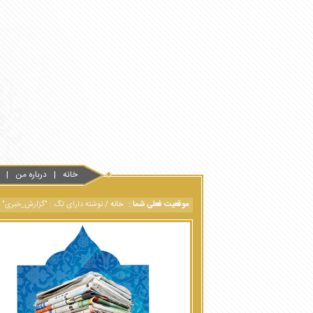
خانه
درباره من
موقعیت فعلی شما :
خانه
/
نوشته دارای تگ : "گزارش_خبری"