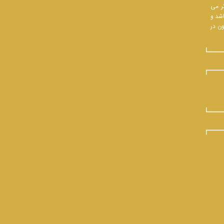
تر می
اشد و
ون در