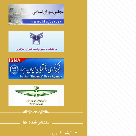
................
................
................
................
منتشر شده ها
آرشیو گالری