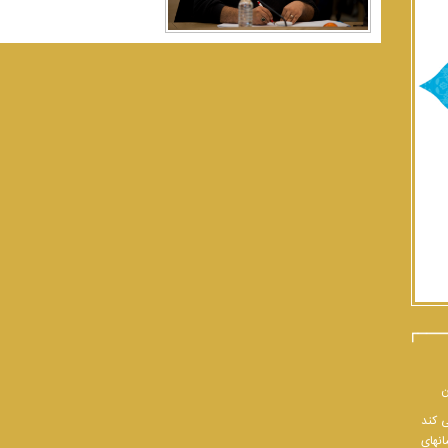
ن
ی کند
انهای