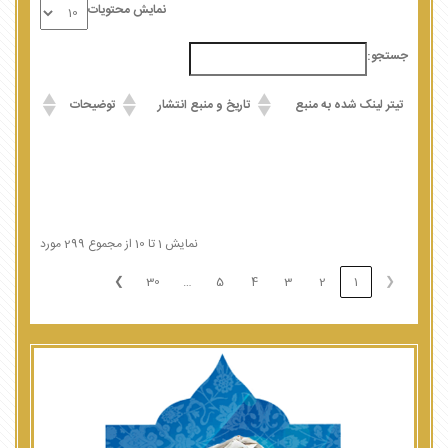
نمایش محتویات
جستجو:
تیتر لینک شده به منبع
تاریخ و منبع انتشار
توضیحات
نمایش 1 تا 10 از مجموع 299 مورد
❯
30
5
4
3
2
1
❮
…