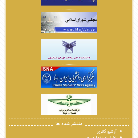
................
................
................
................
منتشر شده ها
آرشیو گالری