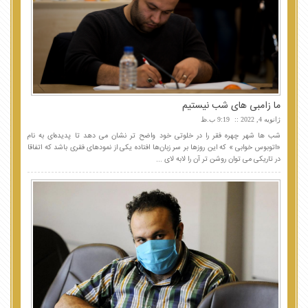
ما زامبی های شب نیستیم
ژانویه 4, 2022
9:19 ب.ظ
شب ها شهر چهره فقر را در خلوتی خود واضح تر نشان می دهد تا پدیده‌ای به نام
«اتوبوس خوابی » که این روزها بر سر زبان‌ها افتاده یکی از نمودهای فقری باشد که اتفاقا
در تاریکی می توان روشن تر آن را لابه لای ...