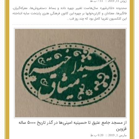
ژوئن 11, 2019
7:11 ب.ظ
محدوده «تئاترشهر» سال‌هاست تغییر چهره داده و بساط دستفروش‌ها، معرکه‌گیران،
فالگیرها، معتادان و کارتن‌خوابها بر چهره این کانون فرهنگی هنری پایتخت سایه انداخته؛
این کلکسیون تقریبا کامل بود که چند روز قب...
از مسجد جامع عتیق تا حسینیه امینی‌ها در گذر تاریخ ۵٠٠٠ ساله
قزوین
مارس 1, 2019
6:20 ب.ظ