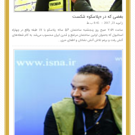
بغضی که در «پلاسکو» شکست
ژانویه 23, 2017
8:45 ب.ظ
ساعت ۷:۵۹ صبح روز پنجشنبه ساختمان 56 ساله پلاسکو با 17 طبقه واقع در چهاراه
استانبول که به‌عنوان اولین ساختمان مرتفع و مُدرن ایران محسوب می‌شد به کام شعله‌های
آتش رفت و برغم تلاش آتش نشانان و اطفای حری...