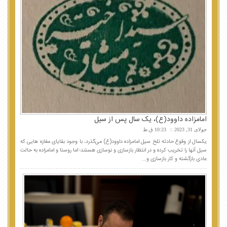
امامزاده داوود(ع)، یک سال پس از سیل
جولای 31, 2023
10:23 ق.ظ
یکسال از وقوع حادثه تلخ سیل امامزاده داوود(ع) می‌گذرد، با وجود بقایای مغازه هایی که
سیل آنها را تخریب کرده و در انتظار بازسازی و نوسازی هستند؛ اما روستا و امامزاده به حالت
عادی بازگشته و کار بازسازی و...