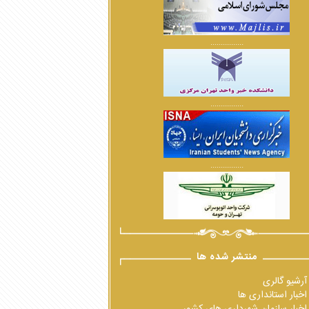
................
................
................
منتشر شده ها
آرشیو گالری
اخبار استانداری ها
اخبار سازمان شهرداری های کشور