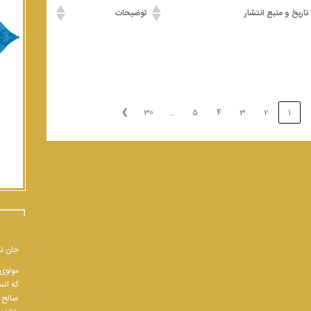
تاریخ و منبع انتشار
توضیحات
❯
30
5
4
3
2
1
…
جان نب
مولوی 
که انس
صالح و