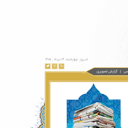
امـروز : چهارشنبه, ۱۴ مرداد , ۱۴۰۵
س
گزارش تصویری