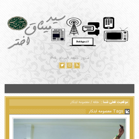
امـروز : جمعه, ۹ مرداد , ۱۴۰۵
موقعیت فعلی شما :
خانه
/
معصومه ابتکار
Tags معصومه ابتکار