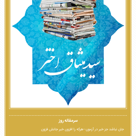
سرمقاله روز
جان نباشد جز خبر در آزمون--هرکه را افزون خبر جانش فزون