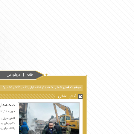
خانه
درباره من
موقعیت فعلی شما :
خانه
/
نوشته دارای تگ : "آتش نشانی"
آتش نشانی
صحنه‌های ک
فوریه 17, 2017
کشورمان و چ
باشند؛ راویا