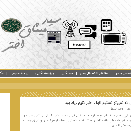
تماس با من
منتشر شده های من
خبرنگاری
روزنامه نگاری
روابط عمومی
عک
ه نمی‌توانستیم آنها را خبر کنیم زیاد بود
1:34 ب.ظ
آتش‌سوزی و فروریختن ساختمان «پلاسکو» و به دنبال آن از دست دادن ۱۶ تن از آتش‌نشان‌های
ند شهروند دیگر، واقعه تلخی بود که شاید طعمش را بیش از هر کسی راویان آن چشیده
ن خستگی‌ناپذیری...