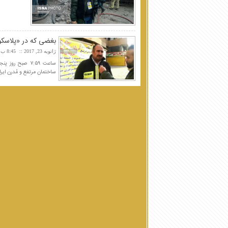
بغضی که در «پلاس
ژانویه 23, 2017
8:45 ب.ظ
ساختمان مرتفع و مُدرن ای