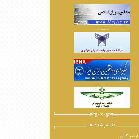
................
................
................
................
منتشر شده ها
آرشیو گالری