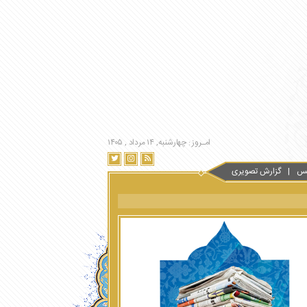
امـروز : چهارشنبه, ۱۴ مرداد , ۱۴۰۵
س
گزارش تصویری