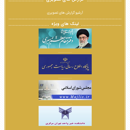
آرشیو گزارش های تصویری
لینک های ویژه
................
................
................
................