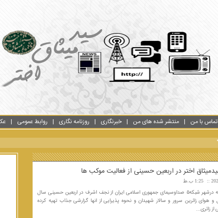
تماس با من
منتشر شده های من
خبرنگاری
روزنامه نگاری
روابط عمومی
عک
میثاق اختر در اربعین حسینی از فعالیت موکب ها
1:25 ب.ظ
خبرنگار برنامه درشهر شبکه۵ صداوسیمای جمهوری اسلامی ایران از نجف اشرف در اربعین حسینی سال
 حال و هوای زائرین سرور و سالار شهیدان و نحوه پذیرایی از انها گزارشی جذاب تهیه کرده
ز زائری...