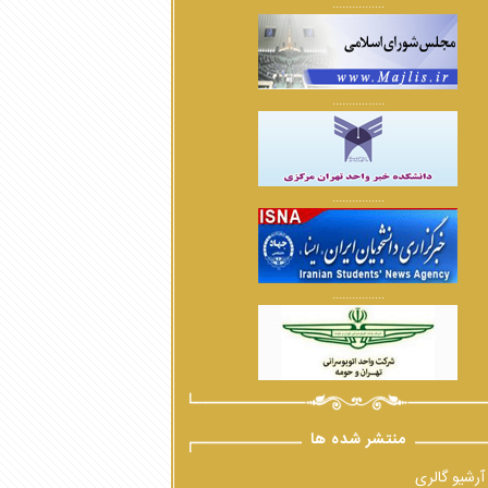
................
................
................
................
منتشر شده ها
آرشیو گالری