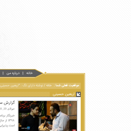
خانه
درباره من
موقعیت فعلی شما :
خانه
/
نوشته دارای تگ : "اربعین حسینی"
اربعین حسینی
گزارش سید
جولای 19, 2020
۱۳۹۸ از
است.پذیرایی ا