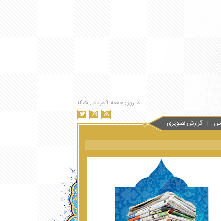
امـروز : جمعه, ۹ مرداد , ۱۴۰۵
س
گزارش تصویری