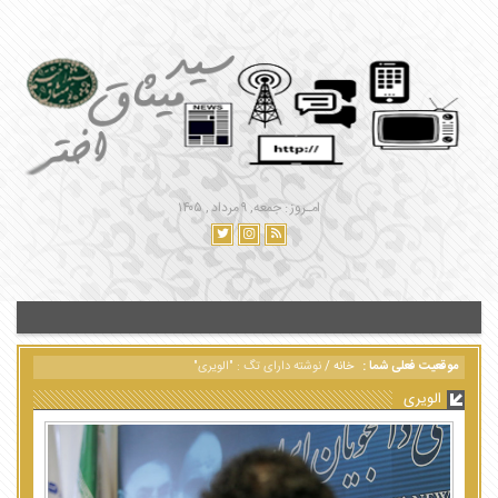
امـروز : جمعه, ۹ مرداد , ۱۴۰۵
موقعیت فعلی شما :
خانه
/
نوشته دارای تگ : "الویری"
الویری