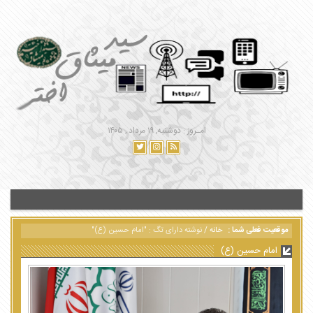
امـروز : دوشنبه, ۱۹ مرداد , ۱۴۰۵
موقعیت فعلی شما :
خانه
/
نوشته دارای تگ : "امام حسین (ع)"
امام حسین (ع)