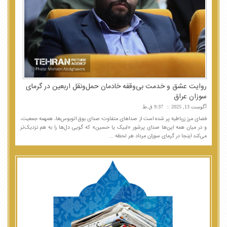
روایت عشق و خدمت بی‌وقفه خادمان حمل‌ونقل اربعین در گرمای
سوزان عراق
آگوست 13, 2025
9:37 ق.ظ
فضای مرز زرباطیه پر شده است از صداهای متفاوت؛ صدای بوق اتوبوس‌ها، همهمه جمعیت،
و در میان همه این‌ها صدای پرشور «لبیک یا حسین» که گویی دل‌ها را به هم نزدیک‌تر
می‌کند اینجا در گرمای سوزان مرداد هر لحظه ...