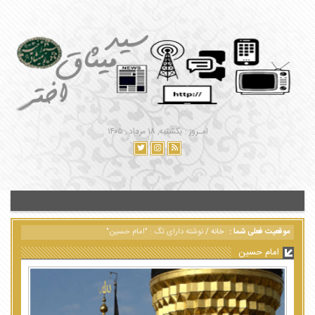
امـروز : یکشنبه, ۱۸ مرداد , ۱۴۰۵
موقعیت فعلی شما :
خانه
/
نوشته دارای تگ : "امام حسین"
امام حسین