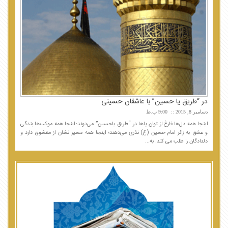
در “طریق یا حسین” با عاشقان حسینی
دسامبر 8, 2015
9:00 ب.ظ
اینجا همه دل‌ها فارغ از توان پاها در “طریق یاحسین” می‌دوند؛ اینجا همه موکب‌ها بندگی
و عشق به زائر امام حسین (ع) نذری می‌دهند؛ اینجا همه مسیر نشان از معشوق دارد و
دلدادگان را طلب می کند. به...