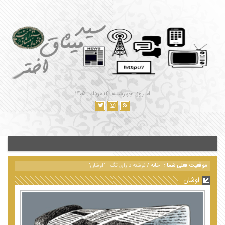
امـروز : چهارشنبه, ۱۴ مرداد , ۱۴۰۵
موقعیت فعلی شما :
خانه
/
نوشته دارای تگ : "اوشان"
اوشان