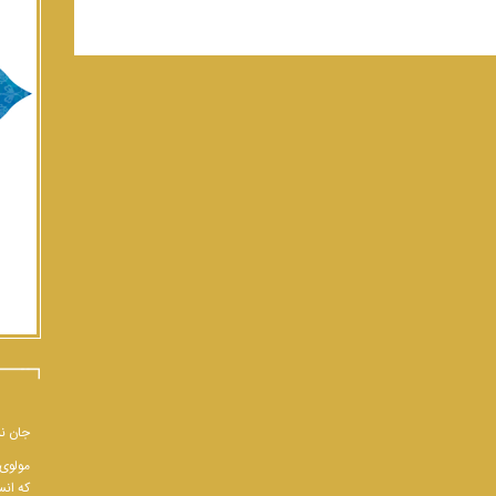
جان نب
مولوی 
که انس