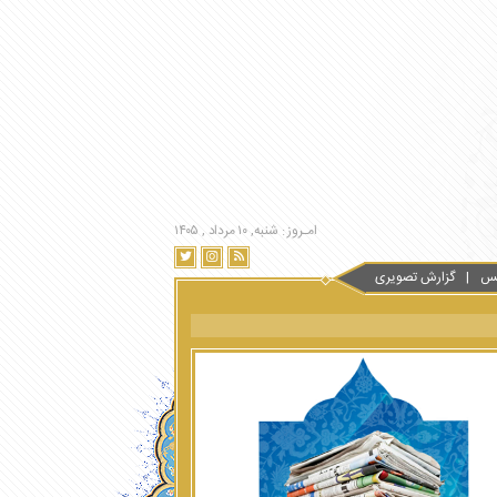
امـروز : شنبه, ۱۰ مرداد , ۱۴۰۵
س
گزارش تصویری