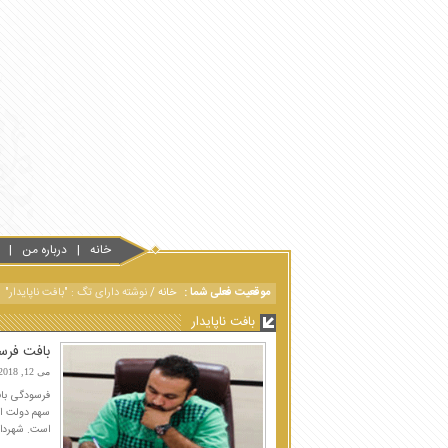
خانه
درباره من
موقعیت فعلی شما :
خانه
/
نوشته دارای تگ : "بافت ناپایدار"
بافت ناپایدار
بافت فرسو
می 12, 2018
فرسودگی باف
سهم دولت از
است. شهرداری‌