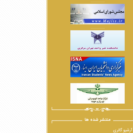
................
................
................
................
منتشر شده ها
آرشیو گالری