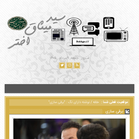
امـروز : جمعه, ۹ مرداد , ۱۴۰۵
موقعیت فعلی شما :
خانه
/
نوشته دارای تگ : "برقی سازی"
برقی سازی