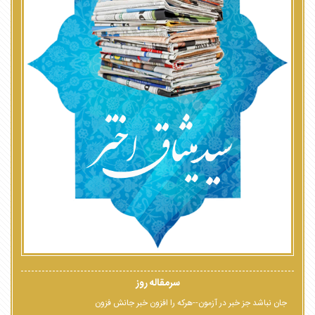
سرمقاله روز
جان نباشد جز خبر در آزمون--هرکه را افزون خبر جانش فزون