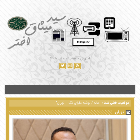
امـروز : جمعه, ۹ مرداد , ۱۴۰۵
موقعیت فعلی شما :
خانه
/
نوشته دارای تگ : "تهران"
تهران