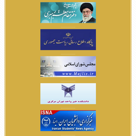
................
................
................
................
................