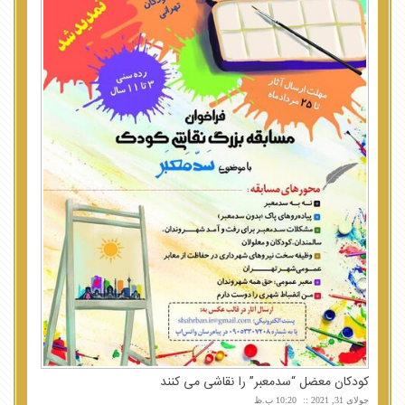
کودکان معضل “سدمعبر” را نقاشی می کنند
جولای 31, 2021
10:20 ب.ظ