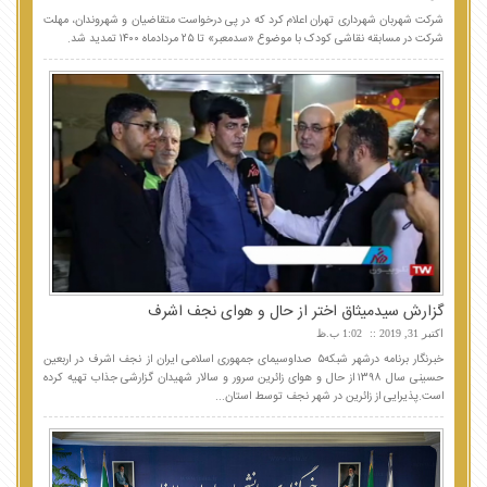
شرکت شهربان شهرداری تهران اعلام کرد که در پی درخواست متقاضیان و شهروندان، مهلت
شرکت در مسابقه نقاشی کودک با موضوع «سدمعبر» تا ۲۵ مردادماه ۱۴۰۰ تمدید شد.
گزارش سیدمیثاق اختر از حال و هوای نجف اشرف
اکتبر 31, 2019
1:02 ب.ظ
خبرنگار برنامه درشهر شبکه۵ صداوسیمای جمهوری اسلامی ایران از نجف اشرف در اربعین
حسینی سال ۱۳۹۸ از حال و هوای زائرین سرور و سالار شهیدان گزارشی جذاب تهیه کرده
است.پذیرایی از زائرین در شهر نجف توسط استان...