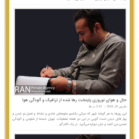
حال و هوای نوروزی پایتخت رها شده از ترافیک و آلودگی هوا
مارس 20, 2018
5:23 ب.ظ
این روزها به هر گوشه شهر که سرکی بکشیم جلوه‌های شادی و نشاط و فصل نو شدن و
بهار قابل دیدن است؛ گویی در این دو هفته تعطیلات، تهران خسته از شلوغی و آلودگی
نفسی می کشد و جان دوباره می‌گیرد. در یک کلام گو...