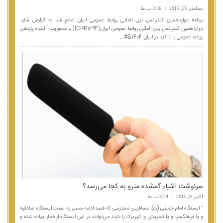
دسامبر 25, 2015
3:36 ب.ظ
برنامه دوازدهمین کنفرانس بین المللی روابط عمومی ایران اعلام شد به گزارش شارا،
دوازدهمین کنفرانس بین المللی روابط عمومی ایران(ICPR1394) با محوریت “آینده پژوهی
روابط عمومی با تاکید بر ایران 1404&#...
سرنوشت اشیاء گمشده مترو به کجا می‌رسد؟
اکتبر 9, 2015
3:24 ب.ظ
” ایستگاه امام خمینی (ره)؛ مسافرین محترمی که قصد ادامه مسیر به سمت ایستگاه صادقیه
و یا فرهنگسرا و یا تجریش و کهریزک را دارند می‌توانند در این ایستگاه از قطار پیاده شده و