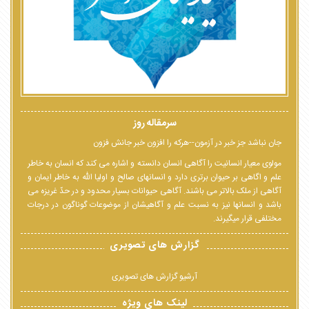
سرمقاله روز
جان نباشد جز خبر در آزمون--هرکه را افزون خبر جانش فزون
مولوی معیار انسانیت را آگاهی انسان دانسته و اشاره می کند که انسان به خاطر
علم و اگاهی بر حیوان برتری دارد و انسانهای صالح و اولیا الله به خاطر ایمان و
آگاهی از ملک بالاتر می باشند. آگاهی حیوانات بسیار محدود و در حدّ غریزه می
باشد و انسانها نیز به نسبت علم و آگاهیشان از موضوعات گوناگون در درجات
مختلفی قرار میگیرند.
گزارش های تصویری
آرشیو گزارش های تصویری
لینک های ویژه