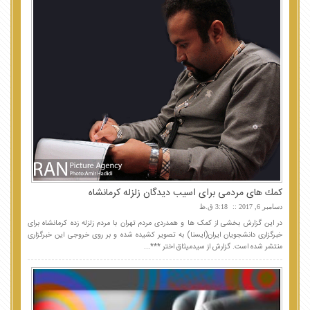
كمك های مردمی برای اسیب دیدگان زلزله كرمانشاه
دسامبر 6, 2017
3:18 ق.ظ
در این گزارش بخشی از کمک ها و همدردی مردم تهران با مردم زلزله زده کرمانشاه برای
خبرگزاری دانشجویان ایران(ایسنا) به تصویر کشیده شده و بر روی خروجی این خبرگزاری
منتشر شده است. گزارش از سیدمیثاق اختر ***...