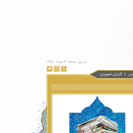
امـروز : جمعه, ۱۶ مرداد , ۱۴۰۵
س
گزارش تصویری