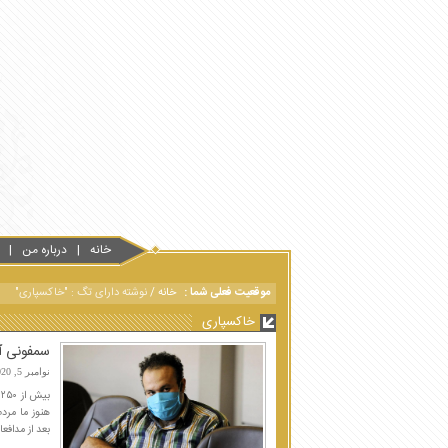
خانه
درباره من
موقعیت فعلی شما :
خانه
/
نوشته دارای تگ : "خاکسپاری"
خاکسپاری
سمفونی آه
نوامبر 5, 2020
ب
هنوز ما مرد
بعد از مدافعان