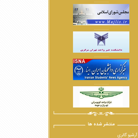
................
................
................
................
منتشر شده ها
آرشیو گالری