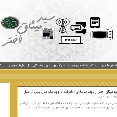
تماس با من
منتشر شده های من
خبرنگاری
روزنامه نگاری
روابط عمومی
عک
میثاق اختر از روند بازسازی امامزاده داوود یک سال پس از سیل
11:07 ق.ظ
یک سال از سیل مرداد ۱۴۰۱ امامزاده داوود می‌گذرد؛ در آستانه سالگرد این حادثه تلخ سیدمیثاق اختر
ند بازسازی امامزاده داوود تهیه کرد که در خبرگزاری دانشجویان ایران (ایسنا) منتشر شد.