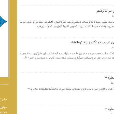
در تئاترشهر
ت تغییر چهره داده و بساط دستفروش‌ها، معرکه‌گیران، فالگیرها، معتادان و کارتن‌خوابها
هنری پایتخت سایه انداخته؛ این کلکسیون تقریبا کامل بود که چند روز قب...
 اسیب دیدگان زلزله كرمانشاه
ک ها و همدردی مردم تهران با مردم زلزله زده کرمانشاه برای خبرگزاری دانشجویان
ده شده و بر روی خروجی این خبرگزاری منتشر شده است. گزارش از سیدمیثاق اختر ***...
ره 3
هرکه را افزون خبر جانش فزون- روزهای تولید خبر در نمایشگاه مطبوعات سال ۱۳۹5
جان نب
مولوی 
ره 2
که انس