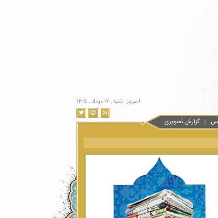
امـروز : شنبه, ۱۷ مرداد , ۱۴۰۵
س
گزارش تصویری