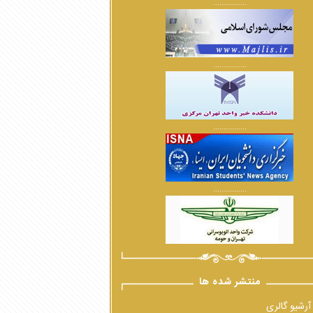
................
................
................
................
منتشر شده ها
آرشیو گالری