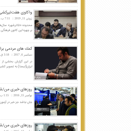
واکاوی هفت‌تیرکشی 
ژوئن 11, 2019
7:11 ب.ظ
محدوده «تئاترشهر» سال‌هاس
بر چهره این کانون فرهنگی 
كمك های مردمی برای
دسامبر 6, 2017
3:18 ق.ظ
در این گزارش بخشی از کم
ایران(ایسنا) به تصویر کشی
روزهای خبری من/شما
نوامبر 15, 2016
1:15 ب.ظ
جان نباشد جز خبر در آزمون/
روزهای خبری من/شما