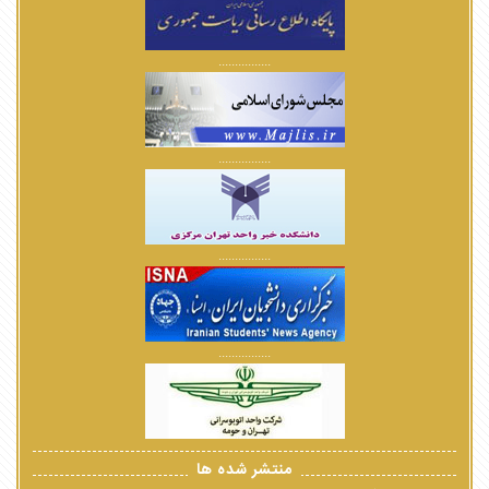
................
................
................
................
منتشر شده ها