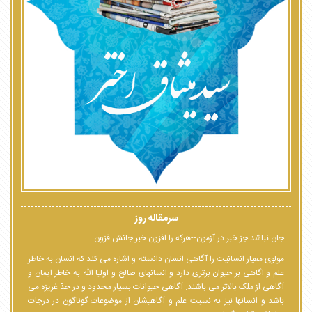
سرمقاله روز
جان نباشد جز خبر در آزمون--هرکه را افزون خبر جانش فزون
مولوی معیار انسانیت را آگاهی انسان دانسته و اشاره می کند که انسان به خاطر
علم و اگاهی بر حیوان برتری دارد و انسانهای صالح و اولیا الله به خاطر ایمان و
آگاهی از ملک بالاتر می باشند. آگاهی حیوانات بسیار محدود و در حدّ غریزه می
باشد و انسانها نیز به نسبت علم و آگاهیشان از موضوعات گوناگون در درجات