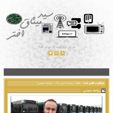
امـروز : چهارشنبه, ۱۴ مرداد , ۱۴۰۵
موقعیت فعلی شما :
خانه
/
نوشته دارای تگ : "روابط عمومی"
روابط عمومی