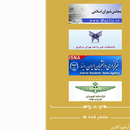
................
................
................
................
منتشر شده ها
آرشیو گالری