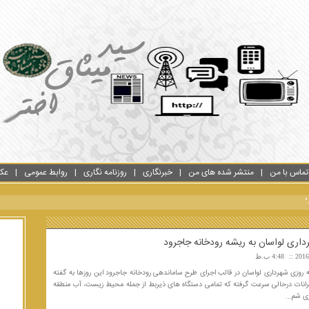
تماس با من
منتشر شده های من
خبرنگاری
روزنامه نگاری
روابط عمومی
عک
"
اری لواسان به ریشه رودخانه جاجرود
4:48 ب.ظ
ه روزی شهرداری لواسان در قالب اجرای طرح ساماندهی رودخانه جاجرود این روزها به گفته
یرانات درحالی سرعت گرفته که تمامی دستگاه های ذیربط از جمله محیط زیست، آب منطقه
ری شم...