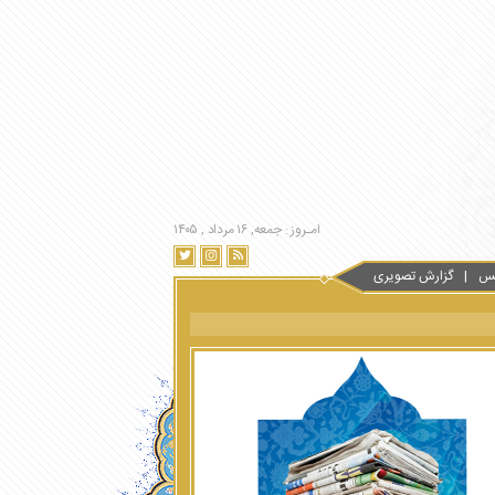
امـروز : جمعه, ۱۶ مرداد , ۱۴۰۵
س
گزارش تصویری