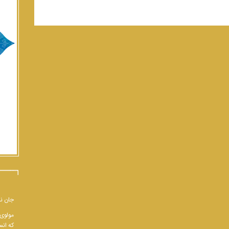
جان نب
مولوی 
که انس