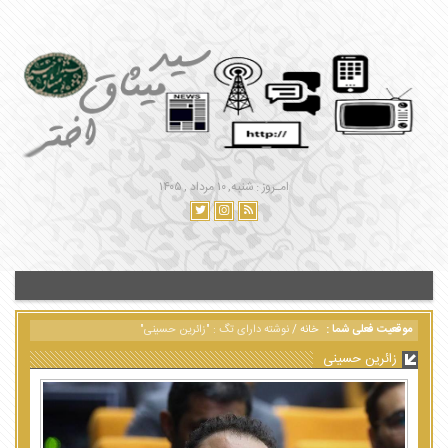
امـروز : شنبه, ۱۰ مرداد , ۱۴۰۵
موقعیت فعلی شما :
خانه
/
نوشته دارای تگ : "زائرین حسینی"
زائرین حسینی