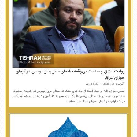
روایت عشق و خدمت بی‌وقفه خادمان حمل‌ونقل اربعین در گرمای
سوزان عراق
آگوست 13, 2025
9:37 ق.ظ
فضای مرز زرباطیه پر شده است از صداهای متفاوت؛ صدای بوق اتوبوس‌ها، همهمه جمعیت،
و در میان همه این‌ها صدای پرشور «لبیک یا حسین» که گویی دل‌ها را به هم نزدیک‌تر
می‌کند اینجا در گرمای سوزان مرداد هر لحظه ...