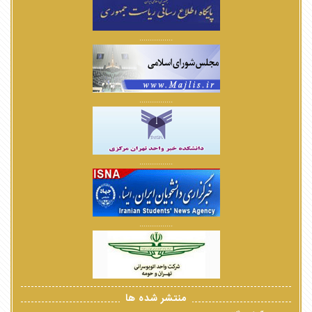
................
................
................
................
منتشر شده ها