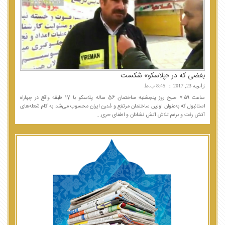
بغضی که در «پلاسکو» شکست
ژانویه 23, 2017
8:45 ب.ظ
ساعت ۷:۵۹ صبح روز پنجشنبه ساختمان 56 ساله پلاسکو با 17 طبقه واقع در چهاراه
استانبول که به‌عنوان اولین ساختمان مرتفع و مُدرن ایران محسوب می‌شد به کام شعله‌های
آتش رفت و برغم تلاش آتش نشانان و اطفای حری...