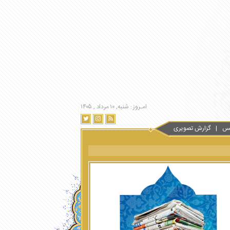
امـروز : شنبه, ۱۰ مرداد , ۱۴۰۵
س
گزارش تصویری