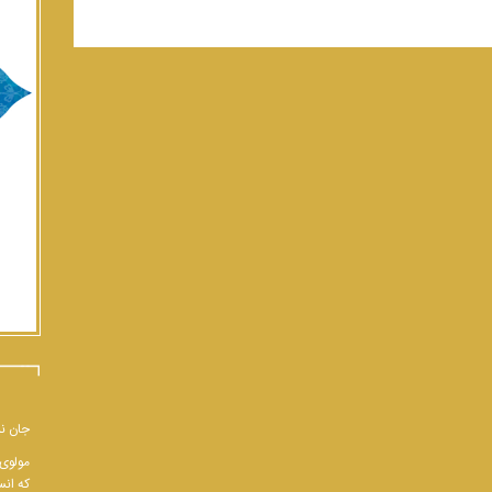
جان نب
مولوی 
که انس