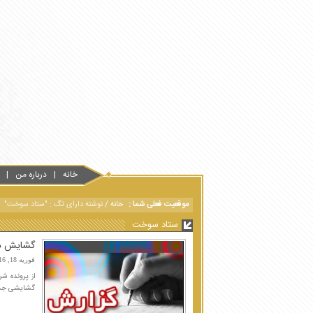
خانه
درباره من
موقعیت فعلی شما :
خانه
/
نوشته دارای تگ : "ستاد سوخت"
ستاد سوخت
گشایش در
فوریه 18, 2016
از پرونده ش
گشایشی جدید