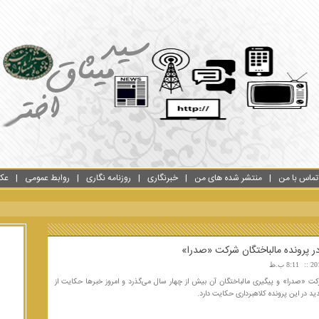
تماس با من
منتشر شده های من
خبرنگاری
روزنامه نگاری
روابط عمومی
عک
 پرونده مالباختگان شرکت «صدرا»
8:11 ب.ظ
رکت «صدرا» و پیگیری مالباختگان آن بیش از چهار سال می‌گذرد و امروز خبرها حکایت از
 در این پرونده کلاهبرداری حکایت دارد.