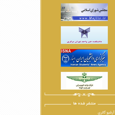
................
................
................
................
منتشر شده ها
آرشیو گالری