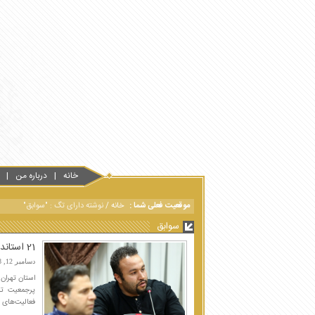
خانه
درباره من
موقعیت فعلی شما :
خانه
/
نوشته دارای تگ : "سوابق"
سوابق
21 استاندار پایتخت از دولت موقت تا امروز
دسامبر 12, 2018
پرجمعیت تر
فعالیت‌های 