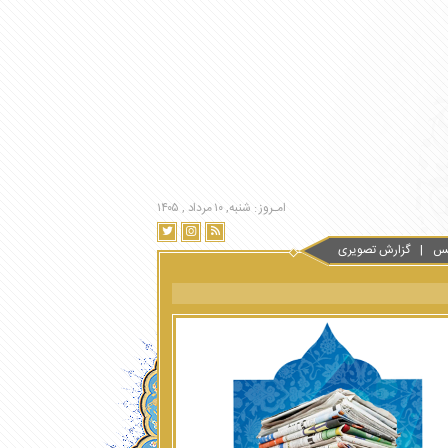
امـروز : شنبه, ۱۰ مرداد , ۱۴۰۵
س
گزارش تصویری