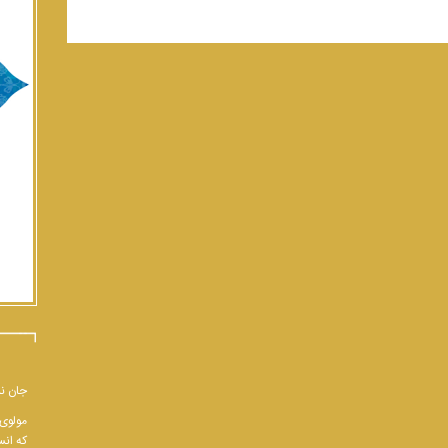
جان نب
مولوی 
که انس