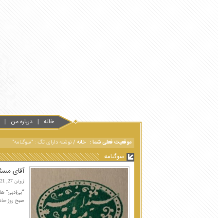
خانه
درباره من
موقعیت فعلی شما :
خانه
/
نوشته دارای تگ : "سوگنامه"
سوگنامه
آقای مسئو
ژوئن 27, 2021
“بی‌ادبی‌” ها
صبح روز حادث