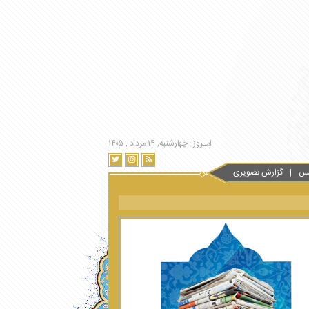
امـروز : چهارشنبه, ۱۴ مرداد , ۱۴۰۵
س
گزارش تصویری