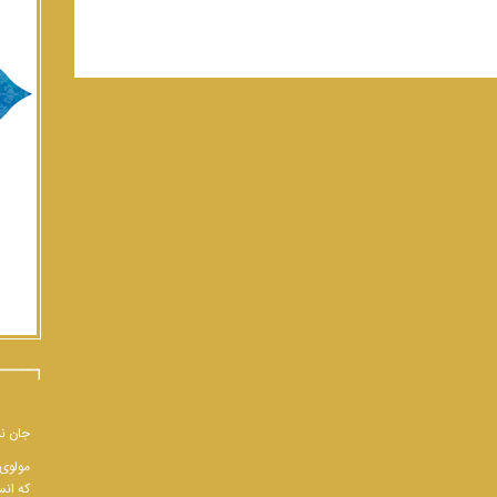
جان نب
مولوی 
که انس