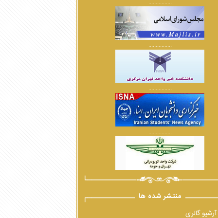
................
................
................
................
منتشر شده ها
آرشیو گالری