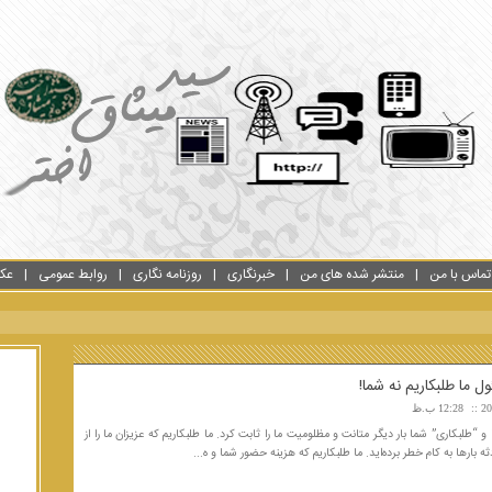
تماس با من
منتشر شده های من
خبرنگاری
روزنامه نگاری
روابط عمومی
عک
ل ما طلبکاریم نه شما!
12:28 ب.ظ
 و “طلبکاری” شما بار دیگر متانت و مظلومیت ما را ثابت کرد. ما طلبکاریم که عزیزان ما را از
ه بارها به کام خطر برده‌اید. ما طلبکاریم که هزینه حضور شما و ه...