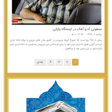
سمفونی آه و آهک در ایستگاه پایانی
نوامبر 5, 2020
12:44 ب.ظ
بیش از ۲۵۰ روز است که شیوع کرونا ویروس در کشور جان های عزیزی را روانه خانه ابدی
کرده و گویی هنوز ما مردم عزم خود را برای فرستادن این ویروس منحوس به خانه ابدی جزم
نکرده ایم؛ در این میان بعد از مدافعان ...
1
2
3
4
بعدی