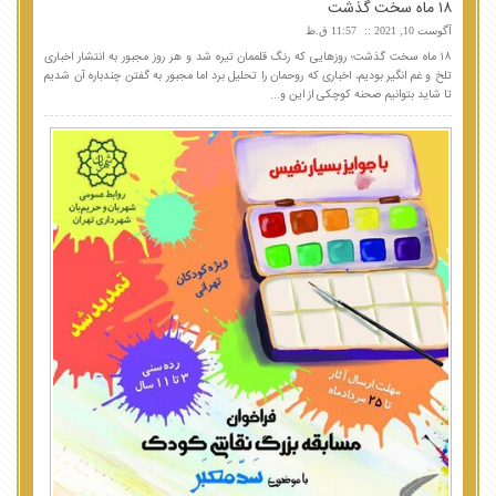
۱۸ ماه سخت گذشت
آگوست 10, 2021
11:57 ق.ظ
۱۸ ماه سخت گذشت؛ روزهایی که رنگ قلممان تیره شد و هر روز مجبور به انتشار اخباری
تلخ و غم انگیر بودیم، اخباری که روحمان را تحلیل برد اما مجبور به گفتن چندباره آن شدیم
تا شاید بتوانیم صحنه کوچکی از این و...