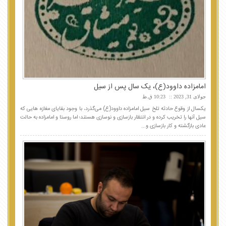
امامزاده داوود(ع)، یک سال پس از سیل
جولای 31, 2023
10:23 ق.ظ
یکسال از وقوع حادثه تلخ سیل امامزاده داوود(ع) می‌گذرد، با وجود بقایای مغازه هایی که
سیل آنها را تخریب کرده و در انتظار بازسازی و نوسازی هستند؛ اما روستا و امامزاده به حالت
عادی بازگشته و کار بازسازی و...