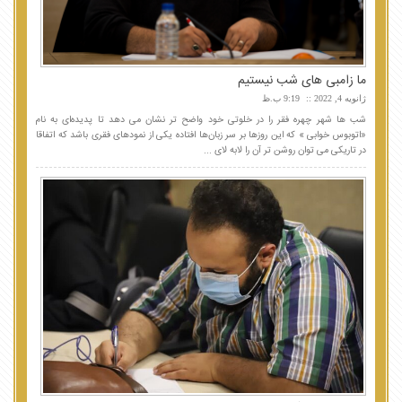
ما زامبی های شب نیستیم
ژانویه 4, 2022
9:19 ب.ظ
شب ها شهر چهره فقر را در خلوتی خود واضح تر نشان می دهد تا پدیده‌ای به نام
«اتوبوس خوابی » که این روزها بر سر زبان‌ها افتاده یکی از نمودهای فقری باشد که اتفاقا
در تاریکی می توان روشن تر آن را لابه لای ...