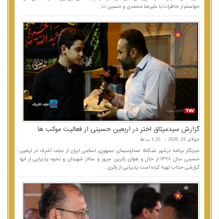
خواستم از خاطرات با علیرضا محمدی و حسین ت...
گزارش سیدمیثاق اختر در اربعین حسینی از فعالیت موکب ها
جولای 19, 2020
1:25 ب.ظ
خبرنگار برنامه درشهر شبکه۵ صداوسیمای جمهوری اسلامی ایران از نجف اشرف در اربعین
حسینی سال ۱۳۹۸ از حال و هوای زائرین سرور و سالار شهیدان و نحوه پذیرایی از انها
گزارشی جذاب تهیه کرده است.پذیرایی از زائری...