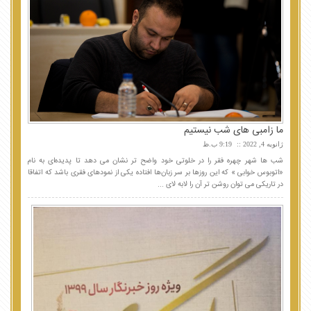
ما زامبی های شب نیستیم
ژانویه 4, 2022
9:19 ب.ظ
شب ها شهر چهره فقر را در خلوتی خود واضح تر نشان می دهد تا پدیده‌ای به نام
«اتوبوس خوابی » که این روزها بر سر زبان‌ها افتاده یکی از نمودهای فقری باشد که اتفاقا
در تاریکی می توان روشن تر آن را لابه لای ...