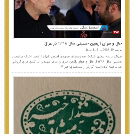
حال و هوای اربعین حسینی سال 1398 در عراق
نوامبر 19, 2019
1:13 ب.ظ
خبرنگار برنامه درشهر شبکه۵ صداوسیمای جمهوری اسلامی ایران از نجف اشرف در اربعین
حسینی سال ۱۳۹۸ از حال و هوای زائرین سرور و سالار شهیدان در کشور عراق گزارشی
جذاب تهیه کرده است. گزارش از سیدمیثاق اختر **...