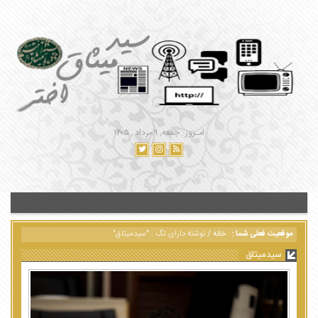
امـروز : جمعه, ۹ مرداد , ۱۴۰۵
موقعیت فعلی شما :
خانه
/
نوشته دارای تگ : "سیدمیثاق"
سیدمیثاق