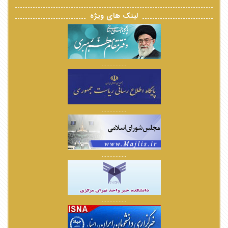
لینک های ویژه
................
................
................
................