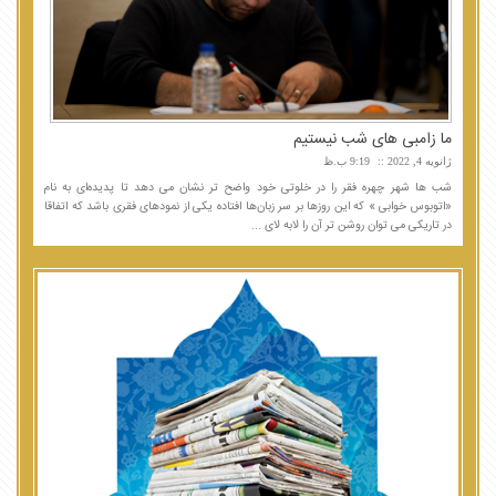
ما زامبی های شب نیستیم
ژانویه 4, 2022
9:19 ب.ظ
شب ها شهر چهره فقر را در خلوتی خود واضح تر نشان می دهد تا پدیده‌ای به نام
«اتوبوس خوابی » که این روزها بر سر زبان‌ها افتاده یکی از نمودهای فقری باشد که اتفاقا
در تاریکی می توان روشن تر آن را لابه لای ...