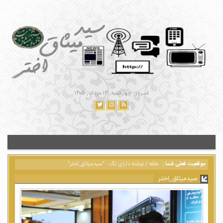
امـروز : چهارشنبه, ۱۴ مرداد , ۱۴۰۵
موقعیت فعلی شما :
خانه
/
نوشته دارای تگ : "سیدمیثاق_اختر"
سیدمیثاق_اختر