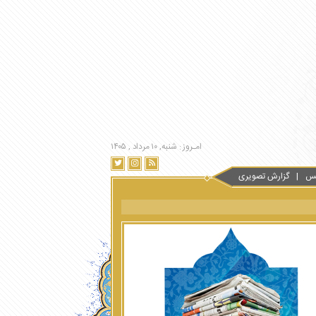
امـروز : شنبه, ۱۰ مرداد , ۱۴۰۵
س
گزارش تصویری