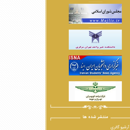
................
................
................
................
منتشر شده ها
آرشیو گالری