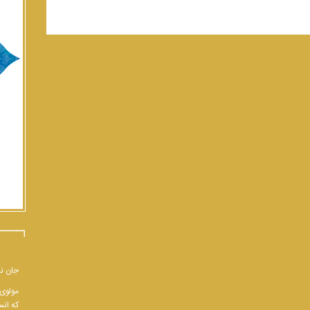
جان نب
مولوی 
که انس