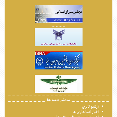
................
................
................
................
منتشر شده ها
آرشیو گالری
اخبار استانداری ها