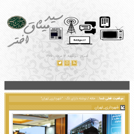
امـروز : دوشنبه, ۱۲ مرداد , ۱۴۰۵
موقعیت فعلی شما :
خانه
/
نوشته دارای تگ : "شهرداری_تهران"
شهرداری_تهران