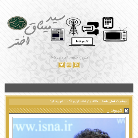
امـروز : جمعه, ۹ مرداد , ۱۴۰۵
موقعیت فعلی شما :
خانه
/
نوشته دارای تگ : "شهروندان"
شهروندان