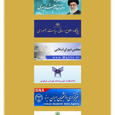
................
................
................
................
................