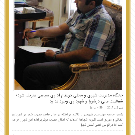
جایگاه مدیریت شهری و محلی درنظام اداری سیاسی تعریف شود/
شفافیت مالی درشورا و شهرداری وجود ندارد
می 12, 2017
4:59 ب.ظ
رئیس جامعه مهندسان شهرساز با تاکید بر اینکه در حال حاضر نظارت شورا بر شهرداری
اتفاقی و موردی است افزود: شوراها آمده‌اند که امکان نظارت موثر بر اداره امور شهر را فراهم
کنند اما در قوانین فعلی کشور شورا...