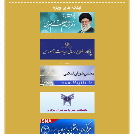
لینک های ویژه
................
................
................
................