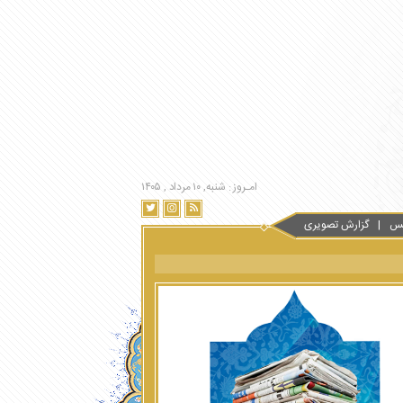
امـروز : شنبه, ۱۰ مرداد , ۱۴۰۵
س
گزارش تصویری