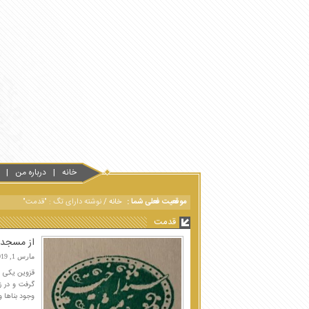
خانه
درباره من
موقعیت فعلی شما :
خانه
/
نوشته دارای تگ : "قدمت"
قدمت
از مسجد جامع
مارس 1, 2019
قزوین یکی از
وجود بناها و 