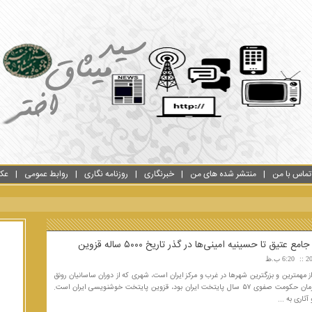
تماس با من
منتشر شده های من
خبرنگاری
روزنامه نگاری
روابط عمومی
عک
 عتیق تا حسینیه امینی‌ها در گذر تاریخ ۵٠٠٠ ساله قزوین
6:20 ب.ظ
 مهمترین و بزرگترین شهرها در غرب و مرکز ایران است، شهری که از دوران ساسانیان رونق
گرفت و در زمان حکومت صفوی ۵۷ سال پایتخت ایران بود، قزوین پایتخت خوشنویسی ایران است.
آثاری به ...