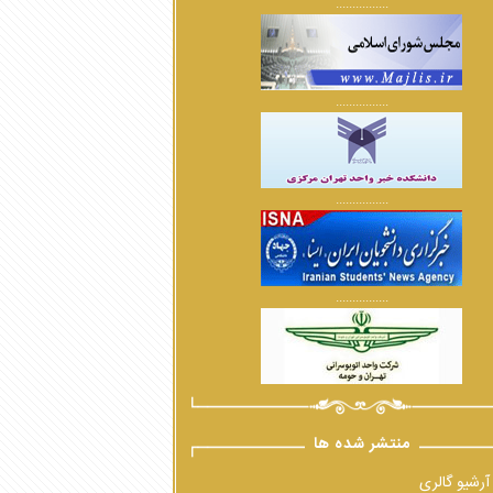
................
................
................
................
منتشر شده ها
آرشیو گالری