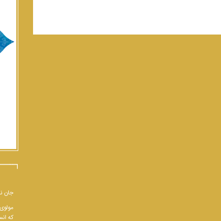
جان نب
مولوی 
که انس