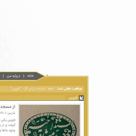
خانه
درباره من
موقعیت فعلی شما :
خانه
/
نوشته دارای تگ : "قزوین"
قزوین
از مسجد جامع
مارس 1, 2019
قزوین یکی از
وجود بناها و 