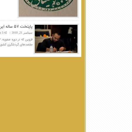
پایتخت ۵۷ ساله ایران؛ از کاخ چهل‌ستون تا سعدالسلطنه
سپتامبر 21, 2018
5:42 ق.ظ
مقصدهای گردشگری کشور مح