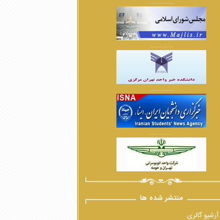
................
................
................
................
منتشر شده ها
آرشیو گالری