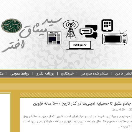
تماس با من
منتشر شده های من
خبرنگاری
روزنامه نگاری
روابط عمومی
عک
 عتیق تا حسینیه امینی‌ها در گذر تاریخ ۵٠٠٠ ساله قزوین
6:20 ب.ظ
 مهمترین و بزرگترین شهرها در غرب و مرکز ایران است، شهری که از دوران ساسانیان رونق
گرفت و در زمان حکومت صفوی ۵۷ سال پایتخت ایران بود، قزوین پایتخت خوشنویسی ایران است.
آثاری به ...