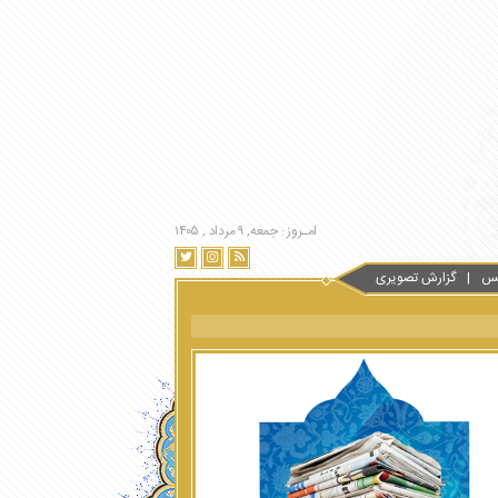
امـروز : جمعه, ۹ مرداد , ۱۴۰۵
س
گزارش تصویری