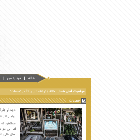
خانه
درباره من
موقعیت فعلی شما :
خانه
/
نوشته دارای تگ : "قطعات"
قطعات
دیدار یار
نوامبر 30, 2016
اما این دو 
سال های طولا