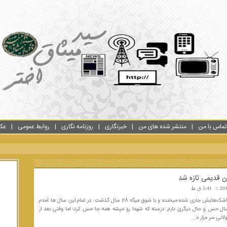
تماس با من
منتشر شده های من
خبرنگاری
روزنامه نگاری
روابط عمومی
عک
ان قدیمی تازه شد
5:41 ق.ظ
همانطور که اشک‌هایش جاری شده میخنده و با شوق میگه 28 سال گذشت. در تمام این سال ها آمدم
سال حس و حال دیگری دارم. درسته که شهدا رو میشه همه جا حس کرد؛ اما وقتی بعد از
نی سر مزار ه...