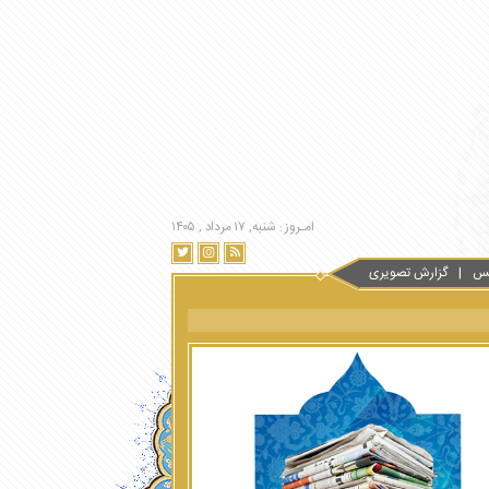
امـروز : شنبه, ۱۷ مرداد , ۱۴۰۵
س
گزارش تصویری