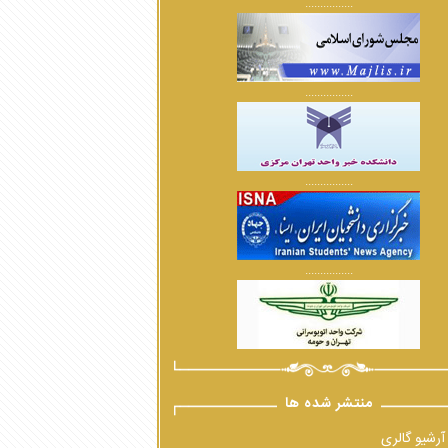
................
................
................
................
منتشر شده ها
آرشیو گالری