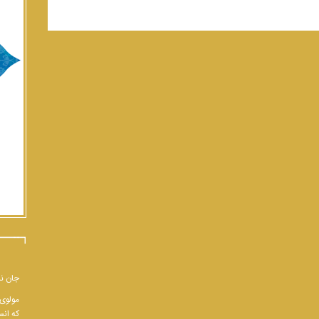
جان نب
مولوی 
که انس