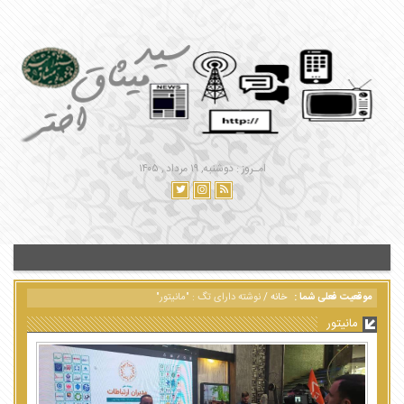
امـروز : دوشنبه, ۱۹ مرداد , ۱۴۰۵
موقعیت فعلی شما :
خانه
/
نوشته دارای تگ : "مانیتور"
مانیتور