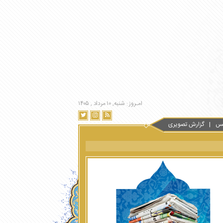
امـروز : شنبه, ۱۰ مرداد , ۱۴۰۵
س
گزارش تصویری