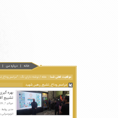
خانه
درباره من
موقعیت فعلی شما :
خانه
/
نوشته دارای تگ : "مراسم_وداع_ت
مراسم_وداع_تشیع_رهبر_شهید
تشییع آقا
جولای 7, 2026
اتوبوسرانی ب