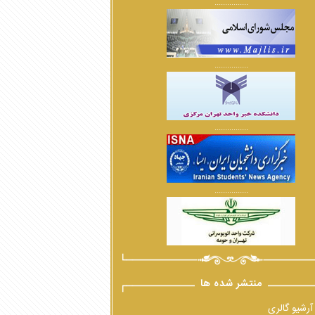
................
................
................
................
منتشر شده ها
آرشیو گالری