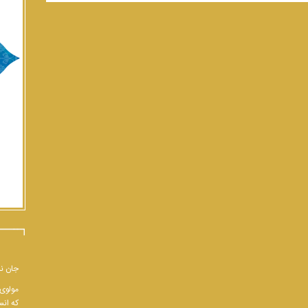
جان نب
مولوی 
که انس