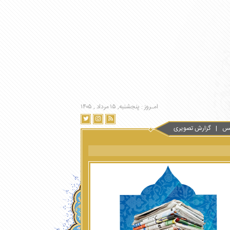
امـروز : پنجشنبه, ۱۵ مرداد , ۱۴۰۵
س
گزارش تصویری