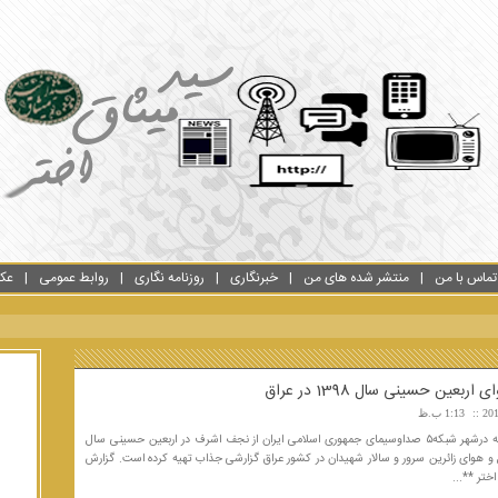
تماس با من
منتشر شده های من
خبرنگاری
روزنامه نگاری
روابط عمومی
عک
اربعین حسینی سال 1398 در عراق
1:13 ب.ظ
خبرنگار برنامه درشهر شبکه۵ صداوسیمای جمهوری اسلامی ایران از نجف اشرف در اربعین حسینی سال
 حال و هوای زائرین سرور و سالار شهیدان در کشور عراق گزارشی جذاب تهیه کرده است. گزارش
ختر **...