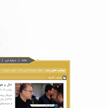
خانه
درباره من
موقعیت فعلی شما :
خانه
/
نوشته دارای تگ : "نجف اشرف"
نجف اشرف
حال و هوای 
نوامبر 19, 2019
۱۳۹۸ از
از سیدمیثاق ا