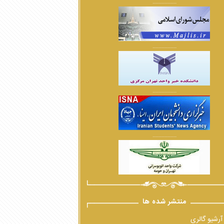
................
................
................
................
منتشر شده ها
آرشیو گالری