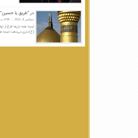
در “طریق یا حسین” 
دسامبر 8, 2015
9:00 ب.ظ
اینجا همه دل‌ها فارغ از ت
(ع) نذری می‌دهند؛ اینجا هم