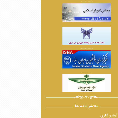
................
................
................
................
منتشر شده ها
آرشیو گالری