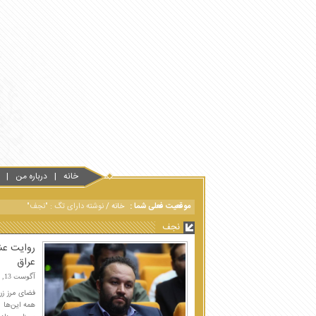
خانه
درباره من
موقعیت فعلی شما :
خانه
/
نوشته دارای تگ : "نجف"
نجف
روایت عش
عراق
آگوست 13, 2025
فضای مرز زر
همه این‌ها 