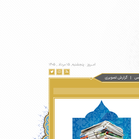
امـروز : پنجشنبه, ۱۵ مرداد , ۱۴۰۵
س
گزارش تصویری