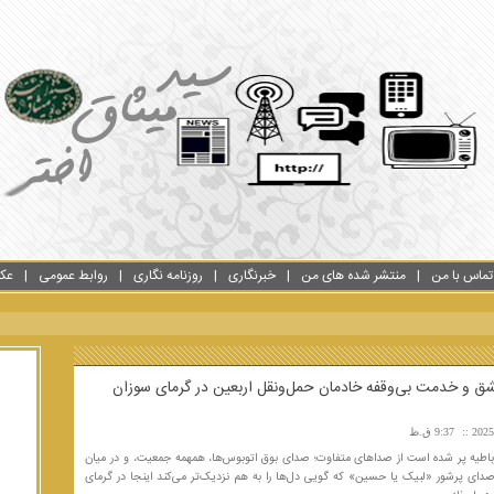
تماس با من
منتشر شده های من
خبرنگاری
روزنامه نگاری
روابط عمومی
عک
ق و خدمت بی‌وقفه خادمان حمل‌ونقل اربعین در گرمای سوزان
9:37 ق.ظ
باطیه پر شده است از صداهای متفاوت؛ صدای بوق اتوبوس‌ها، همهمه جمعیت، و در میان
صدای پرشور «لبیک یا حسین» که گویی دل‌ها را به هم نزدیک‌تر می‌کند اینجا در گرمای