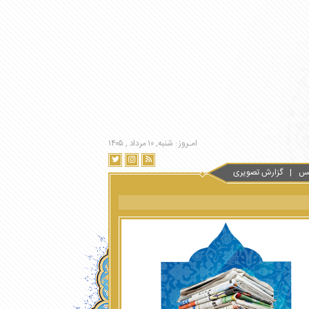
امـروز : شنبه, ۱۰ مرداد , ۱۴۰۵
س
گزارش تصویری