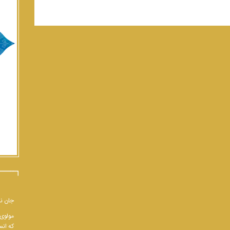
جان نب
مولوی 
که انس