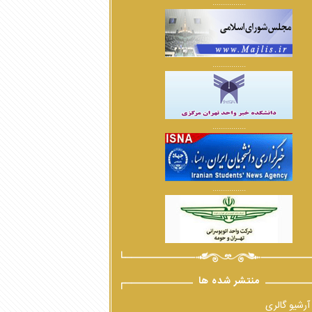
................
................
................
................
منتشر شده ها
آرشیو گالری