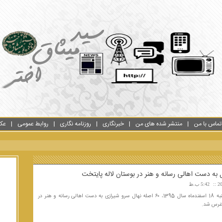
تماس با من
منتشر شده های من
خبرنگاری
روزنامه نگاری
روابط عمومی
عک
به دست اهالی رسانه و هنر در بوستان لاله پایتخت
5:42 ب.ظ
صبح چهارشنبه 18 اسفندماه سال 1395، ۶۰ اصله نهال سرو شیرازی به دست اهالی رسانه و هنر در
 غرس شد.