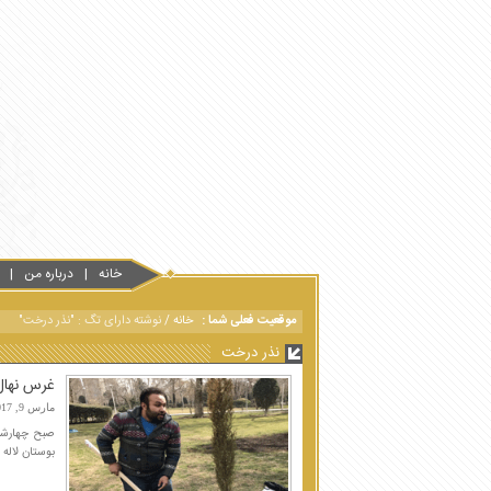
خانه
درباره من
موقعیت فعلی شما :
خانه
/
نوشته دارای تگ : "نذر درخت"
نذر درخت
غرس نهال 
مارس 9, 2017
بوستان لاله