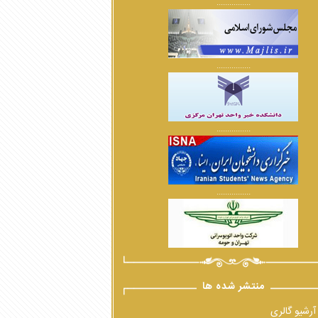
................
................
................
................
منتشر شده ها
آرشیو گالری