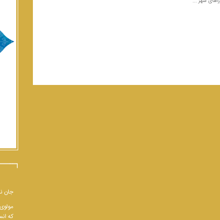
اهای شهر ...
جان نب
مولوی 
که انس