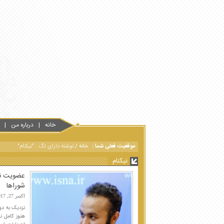
خانه
درباره من
موقعیت فعلی شما :
خانه
/
نوشته دارای تگ : "نیکنام"
نیکنام
عضویت نما
شوراها
اکتبر 27, 2017
نزدیک به دو 
هنوز کامل 