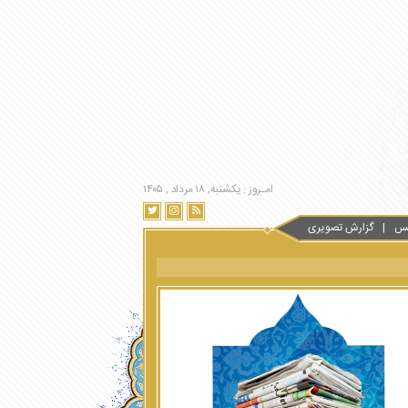
امـروز : یکشنبه, ۱۸ مرداد , ۱۴۰۵
س
گزارش تصویری