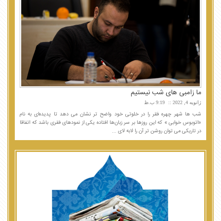
ما زامبی های شب نیستیم
ژانویه 4, 2022
9:19 ب.ظ
شب ها شهر چهره فقر را در خلوتی خود واضح تر نشان می دهد تا پدیده‌ای به نام
«اتوبوس خوابی » که این روزها بر سر زبان‌ها افتاده یکی از نمودهای فقری باشد که اتفاقا
در تاریکی می توان روشن تر آن را لابه لای ...