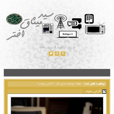
امـروز : دوشنبه, ۱۹ مرداد , ۱۴۰۵
موقعیت فعلی شما :
خانه
/
نوشته دارای تگ : "کارتن_خواب"
کارتن_خواب