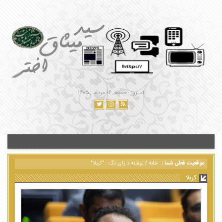
امـروز : جمعه, ۱۶ مرداد , ۱۴۰۵
موقعیت فعلی شما :
خانه
/
نوشته دارای تگ : "کربلا"
کربلا