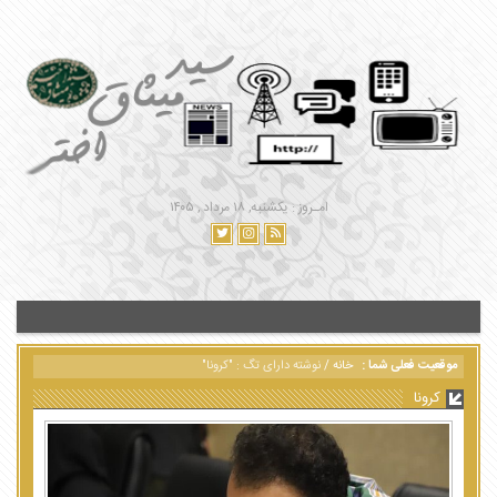
امـروز : یکشنبه, ۱۸ مرداد , ۱۴۰۵
موقعیت فعلی شما :
خانه
/
نوشته دارای تگ : "کرونا"
کرونا