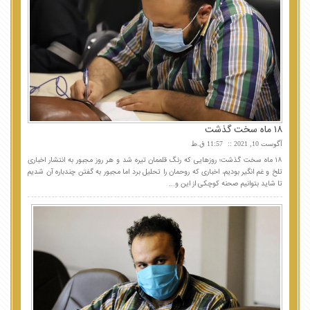
۱۸ ماه سخت گذشت
آگوست 10, 2021
11:57 ق.ظ
۱۸ ماه سخت گذشت؛ روزهایی که رنگ قلممان تیره شد و هر روز مجبور به انتشار اخباری
تلخ و غم انگیر بودیم، اخباری که روحمان را تحلیل برد اما مجبور به گفتن چندباره آن شدیم
تا شاید بتوانیم صحنه کوچکی از این و...