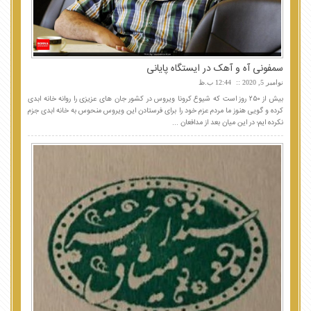
سمفونی آه و آهک در ایستگاه پایانی
نوامبر 5, 2020
12:44 ب.ظ
بیش از ۲۵۰ روز است که شیوع کرونا ویروس در کشور جان های عزیزی را روانه خانه ابدی
کرده و گویی هنوز ما مردم عزم خود را برای فرستادن این ویروس منحوس به خانه ابدی جزم
نکرده ایم؛ در این میان بعد از مدافعان ...