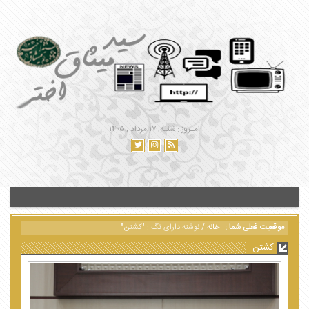
امـروز : شنبه, ۱۷ مرداد , ۱۴۰۵
موقعیت فعلی شما :
خانه
/
نوشته دارای تگ : "کشتن"
کشتن