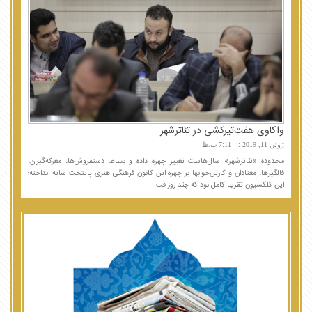
واکاوی هفت‌تیرکشی در تئاترشهر
ژوئن 11, 2019
7:11 ب.ظ
محدوده «تئاترشهر» سال‌هاست تغییر چهره داده و بساط دستفروش‌ها، معرکه‌گیران،
فالگیرها، معتادان و کارتن‌خوابها بر چهره این کانون فرهنگی هنری پایتخت سایه انداخته؛
این کلکسیون تقریبا کامل بود که چند روز قب...