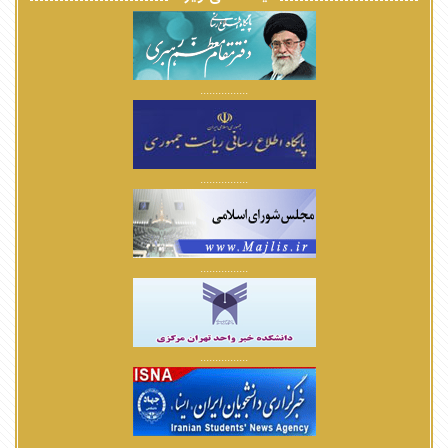
................
................
................
................
................