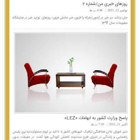
روزهای خبری من/شماره 2
نوامبر 13, 2015
4:46 ب.ظ
جان نباشد جز خبر در آزمون/هرکه را افزون خبر جانش فزون- روزهای تولید خبر در نمایشگاه
مطبوعات سال 1394
پاسخ‌ وزارت کشور به ابهامات «LEZ»
اکتبر 11, 2015
7:20 ب.ظ
دبیر شورای عالی هماهنگی ترافیک شهرهای کشور با تاکید بر لزوم مسئولیت‌پذیری پلیس
راهنمایی و رانندگی در اجرای طرح محدوده کاهش آلودگی هوا گفت: در حقیقت بدون