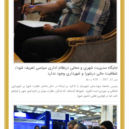
جایگاه مدیریت شهری و محلی درنظام اداری سیاسی تعریف شود/
شفافیت مالی درشورا و شهرداری وجود ندارد
می 12, 2017
4:59 ب.ظ
رئیس جامعه مهندسان شهرساز با تاکید بر اینکه در حال حاضر نظارت شورا بر شهرداری
اتفاقی و موردی است افزود: شوراها آمده‌اند که امکان نظارت موثر بر اداره امور شهر را فراهم
کنند اما در قوانین فعلی کشور شورا...