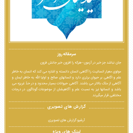
سرمقاله روز
جان نباشد جز خبر در آزمون--هرکه را افزون خبر جانش فزون
مولوی معیار انسانیت را آگاهی انسان دانسته و اشاره می کند که انسان به خاطر
علم و اگاهی بر حیوان برتری دارد و انسانهای صالح و اولیا الله به خاطر ایمان و
آگاهی از ملک بالاتر می باشند. آگاهی حیوانات بسیار محدود و در حدّ غریزه می
باشد و انسانها نیز به نسبت علم و آگاهیشان از موضوعات گوناگون در درجات
مختلفی قرار میگیرند.
گزارش های تصویری
آرشیو گزارش های تصویری
لینک های ویژه