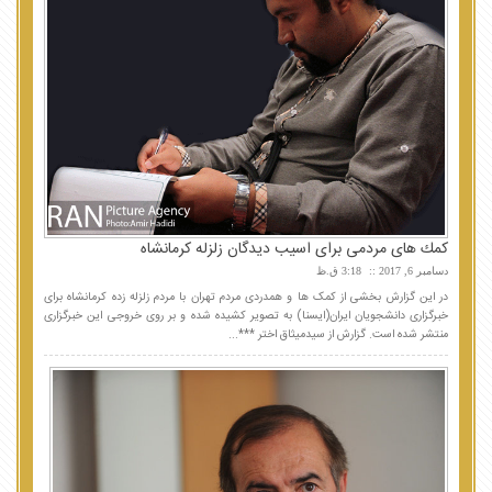
كمك های مردمی برای اسیب دیدگان زلزله كرمانشاه
دسامبر 6, 2017
3:18 ق.ظ
در این گزارش بخشی از کمک ها و همدردی مردم تهران با مردم زلزله زده کرمانشاه برای
خبرگزاری دانشجویان ایران(ایسنا) به تصویر کشیده شده و بر روی خروجی این خبرگزاری
منتشر شده است. گزارش از سیدمیثاق اختر ***...