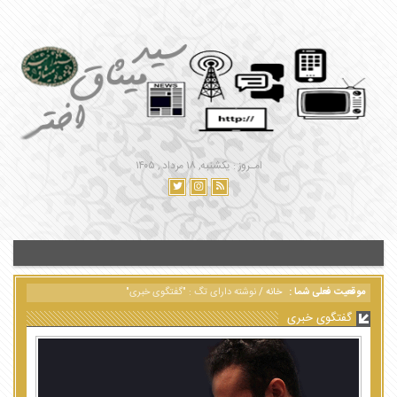
امـروز : یکشنبه, ۱۸ مرداد , ۱۴۰۵
موقعیت فعلی شما :
خانه
/
نوشته دارای تگ : "گفتگوی خبری"
گفتگوی خبری