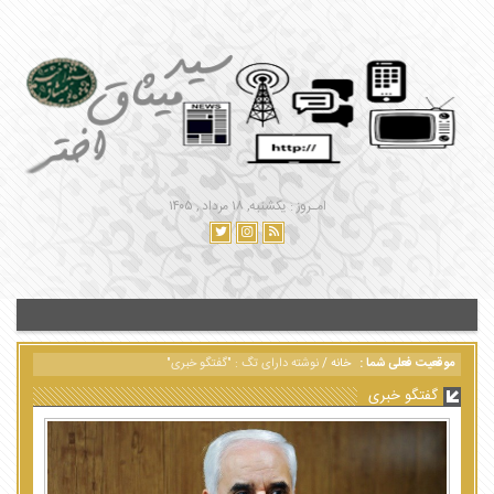
امـروز : یکشنبه, ۱۸ مرداد , ۱۴۰۵
موقعیت فعلی شما :
خانه
/
نوشته دارای تگ : "گفتگو خبری"
گفتگو خبری