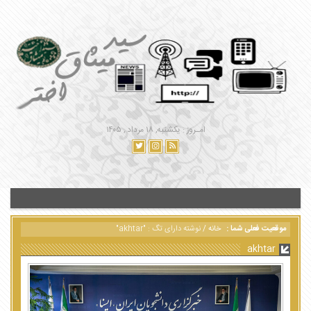
امـروز : یکشنبه, ۱۸ مرداد , ۱۴۰۵
موقعیت فعلی شما :
خانه
/
نوشته دارای تگ : "akhtar"
akhtar